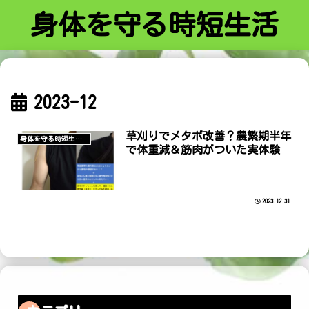
身体を守る時短生活
2023-12
草刈りでメタボ改善？農繁期半年
身体を守る時短生活/農
で体重減＆筋肉がついた実体験
2023.12.31