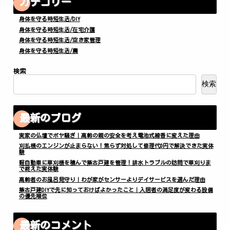
カテゴリー
身体を守る時短生活/DIY
身体を守る時短生活/在宅介護
身体を守る時短生活/空き家管理
身体を守る時短生活/農
検索
検索
最新のブログ
実家の仏壇でボヤ騒ぎ｜高齢の親の安全を考え電池式線香に変えた理由
刈払機のエンジンが止まらない！焦らず対処して修理代0円で解決できた実体
験
軽自動車に草刈機を積んで築古戸建を管理！排水トラブルの訪問で草刈りま
で終えた実体験
高齢者のお風呂見守り｜わが家がセンサーよりデイサービスを選んだ理由
築古戸建DIYで先に知っておけばよかったこと｜入居者の満足度が変わる設備
の優先順位
最新のコメント