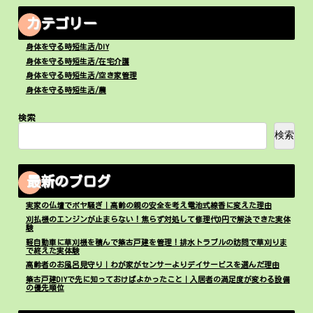
カテゴリー
身体を守る時短生活/DIY
身体を守る時短生活/在宅介護
身体を守る時短生活/空き家管理
身体を守る時短生活/農
検索
検索
最新のブログ
実家の仏壇でボヤ騒ぎ｜高齢の親の安全を考え電池式線香に変えた理由
刈払機のエンジンが止まらない！焦らず対処して修理代0円で解決できた実体
験
軽自動車に草刈機を積んで築古戸建を管理！排水トラブルの訪問で草刈りま
で終えた実体験
高齢者のお風呂見守り｜わが家がセンサーよりデイサービスを選んだ理由
築古戸建DIYで先に知っておけばよかったこと｜入居者の満足度が変わる設備
の優先順位