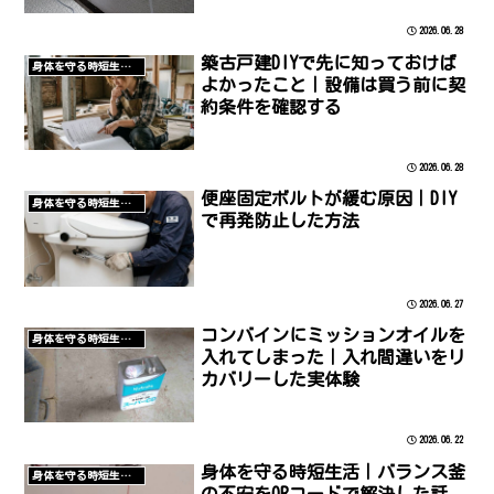
2026.06.28
築古戸建DIYで先に知っておけば
身体を守る時短生活/DIY
よかったこと｜設備は買う前に契
約条件を確認する
2026.06.28
便座固定ボルトが緩む原因｜DIY
身体を守る時短生活/DIY
で再発防止した方法
2026.06.27
コンバインにミッションオイルを
身体を守る時短生活/農
入れてしまった｜入れ間違いをリ
カバリーした実体験
2026.06.22
身体を守る時短生活｜バランス釜
身体を守る時短生活/空き家管理
の不安をQRコードで解決した話