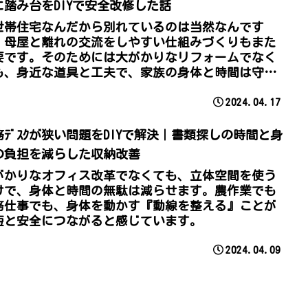
に踏み台をDIYで安全改修した話
世帯住宅なんだから別れているのは当然なんです
、母屋と離れの交流をしやすい仕組みづくりもまた
要です。そのためには大がかりなリフォームでなく
も、身近な道具と工夫で、家族の身体と時間は守れ
す。これも『身体を守る時短生活』の一つだと感じ
2024.04.17
います。
務ﾃﾞｽｸが狭い問題をDIYで解決｜書類探しの時間と身
の負担を減らした収納改善
がかりなオフィス改革でなくても、立体空間を使う
けで、身体と時間の無駄は減らせます。農作業でも
務仕事でも、身体を動かす『動線を整える』ことが
短と安全につながると感じています。
2024.04.09