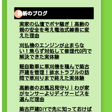
最新のブログ
実家の仏壇でボヤ騒ぎ｜高齢の
親の安全を考え電池式線香に変
えた理由
刈払機のエンジンが止まらな
い！焦らず対処して修理代0円で
解決できた実体験
軽自動車に草刈機を積んで築古
戸建を管理！排水トラブルの訪
問で草刈りまで終えた実体験
高齢者のお風呂見守り｜わが家
がセンサーよりデイサービスを
選んだ理由
築古戸建DIYで先に知っておけば