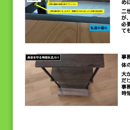
め
二
が
必
て
ま
て
事
身体を守る時短生活/DIY
体
大
だ
事
時