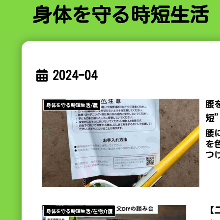
身体を守る時短生活
2024-04
腰
身体を守る時短生活/農
短
腰
を
つ
【
身体を守る時短生活/在宅介護