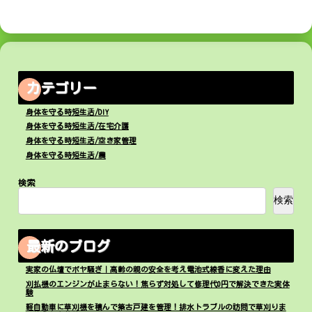
カテゴリー
身体を守る時短生活/DIY
身体を守る時短生活/在宅介護
身体を守る時短生活/空き家管理
身体を守る時短生活/農
検索
検索
最新のブログ
実家の仏壇でボヤ騒ぎ｜高齢の親の安全を考え電池式線香に変えた理由
刈払機のエンジンが止まらない！焦らず対処して修理代0円で解決できた実体
験
軽自動車に草刈機を積んで築古戸建を管理！排水トラブルの訪問で草刈りま