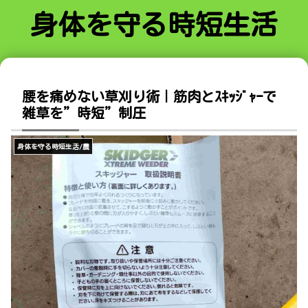
身体を守る時短生活
腰を痛めない草刈り術｜筋肉とｽｷｯｼﾞｬｰで
雑草を”時短”制圧
身体を守る時短生活/農