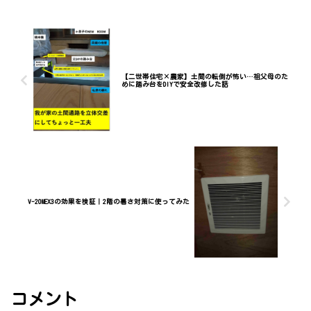
けです。
【二世帯住宅×農家】土間の転倒が怖い…祖父母のた
めに踏み台をDIYで安全改修した話
V-20MEX3の効果を検証｜2階の暑さ対策に使ってみた
コメント