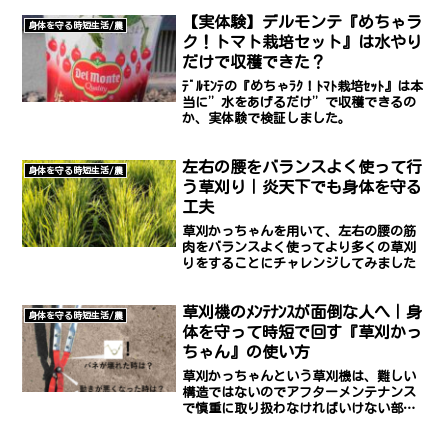
【実体験】デルモンテ『めちゃラ
身体を守る時短生活/農
ク！トマト栽培セット』は水やり
だけで収穫できた？
ﾃﾞﾙﾓﾝﾃの『めちゃﾗｸ！ﾄﾏﾄ栽培ｾｯﾄ』は本
当に”水をあげるだけ”で収穫できるの
か、実体験で検証しました。
左右の腰をバランスよく使って行
身体を守る時短生活/農
う草刈り｜炎天下でも身体を守る
工夫
草刈かっちゃんを用いて、左右の腰の筋
肉をバランスよく使ってより多くの草刈
りをすることにチャレンジしてみました
草刈機のﾒﾝﾃﾅﾝｽが面倒な人へ｜身
身体を守る時短生活/農
体を守って時短で回す『草刈かっ
ちゃん』の使い方
草刈かっちゃんという草刈機は、難しい
構造ではないのでアフターメンテナンス
で慎重に取り扱わなければいけない部分
もありません。そのため、身体を守りな
がら時短で回す草刈機としてはうってつ