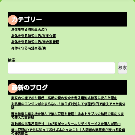
カテゴリー
身体を守る時短生活/DIY
身体を守る時短生活/在宅介護
身体を守る時短生活/空き家管理
身体を守る時短生活/農
検索
検索
最新のブログ
実家の仏壇でボヤ騒ぎ｜高齢の親の安全を考え電池式線香に変えた理由
刈払機のエンジンが止まらない！焦らず対処して修理代0円で解決できた実体
験
軽自動車に草刈機を積んで築古戸建を管理！排水トラブルの訪問で草刈りま
で終えた実体験
高齢者のお風呂見守り｜わが家がセンサーよりデイサービスを選んだ理由
築古戸建DIYで先に知っておけばよかったこと｜入居者の満足度が変わる設備
の優先順位