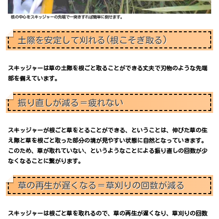
根の中心をスキッジャーの先端で一突きすれば簡単に倒せます。
土際を安定して刈れる(根こそぎ取る)
スキッジャーは草の土際を根ごと取ることができる丈夫で刃物のような先端
部を備えています。
振り直しが減る＝疲れない
スキッジャーが根ごと草をとることができる、ということは、伸びた草の生
え際と草を根ごと取った部分の境が見やすい状態に自然となっていきます。
このため、草が取れていない、というようなことによる振り直しの回数が少
なくなることに繋がります。
草の再生が遅くなる＝草刈りの回数が減る
スキッジャーは根ごと草を取れるので、草の再生が遅くなり、草刈りの回数