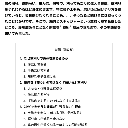
家の周り、道路沿い、田んぼ、畑等で、刈っても次々に生える雑草、草刈り
をやればやるほど身体にきます、特に腰や太もも。若い頃と同じやり方を続
けていると、翌日動けなくなることも、、、そうなると続けるにはおっくう
なことばかりです。そこで、筋肉とスキッジャーという草取り機で除草した
ところ、腰を痛めることなく雑草を”時短”制圧できたので、その実践録を
書いてみました。
目次
なぜ草刈りで身体を痛めるのか
腰だけで振る
手先だけで刈る
無理な姿勢を続ける
筋肉を『使う』のではなく『預ける』草刈り
太もも・体幹を主に使う
腕は添えるだけ
『筋肉で刈る』のではなく『支える』
ｽｷｯｼﾞｬｰを使うと雑草が”残らない”理由
土際を安定して刈れる(根こそぎ取る)
振り直しが減る＝疲れない
草の再生が遅くなる＝草刈りの回数が減る