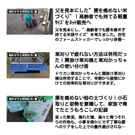
父を見本にした”腰を痛めない米
身体を守る時短生活/農
づくり”｜高齢者でも持てる軽量
ｻｲｽﾞをﾈｯﾄ販売へ
父を見本にし、”高齢者でも腰を痛めず
持てる米袋サイズ”を考えました。自宅
のファームストッカーでしっかり保管し
ながら、重くないサイズの小分け米をネ
ットでも販売しようと思っています。
草刈りで疲れない方法は併用だっ
身体を守る時短生活/農
た｜肩掛け草刈機と草刈かっちゃ
んの使い分け術
ドウカン草刈かっちゃんと肩掛け草刈り
機は併用することで、早朝から昼間にか
けての効率的な草刈りができます。
腰を痛めない畑の土づくり｜小石
身体を守る時短生活/農
取りと姿勢を意識して、家族で育
てたとうもろこしの記録
実った果実、垂れた穂、高々と育つそれ
らの作物も、小事を疎かにせず丁寧な腰
へのケアをした上での農作業がされなけ
れば成しえないことです。