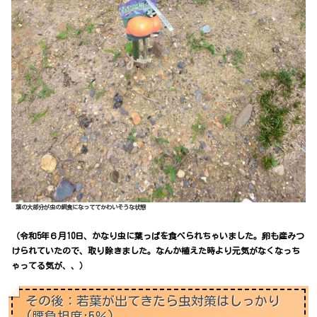
葉の大部分が虫の餌食になっててかわいそうな状態
（令和5年６月10日、かなり虫に葉っぱを食べられちゃいました。卵も産みつ
けられていたので、取り除きました。なんか植えた時より元気がなくなっち
ゃってる気が、、）
その後：若葉が出てきたら虫対策はしっかり
(腰負担度:5％)