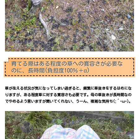
育てる際はある程度の草への寛容さが必要な
のに、長時間(負担度100％＋α)
草が生える状況が気になってしまい過ぎると、頻繁に草抜きをするはめにな
りますが、ある程度草に対する寛容さも必要です。母の草抜きが長時間なの
でやめるよう言いますが聞いてくれない、うーん、複雑な気持ち(;´･ω･)。