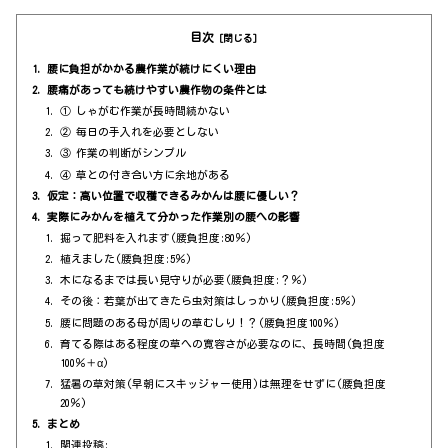
目次
腰に負担がかかる農作業が続けにくい理由
腰痛があっても続けやすい農作物の条件とは
① しゃがむ作業が長時間続かない
② 毎日の手入れを必要としない
③ 作業の判断がシンプル
④ 草との付き合い方に余地がある
仮定：高い位置で収穫できるみかんは腰に優しい？
実際にみかんを植えて分かった作業別の腰への影響
掘って肥料を入れます(腰負担度:80％)
植えました(腰負担度:5％)
木になるまでは長い見守りが必要(腰負担度:？％)
その後：若葉が出てきたら虫対策はしっかり(腰負担度:5％)
腰に問題のある母が周りの草むしり！？(腰負担度100％)
育てる際はある程度の草への寛容さが必要なのに、長時間(負担度
100％＋α)
猛暑の草対策(早朝にスキッジャー使用)は無理をせずに(腰負担度
20％)
まとめ
関連投稿: