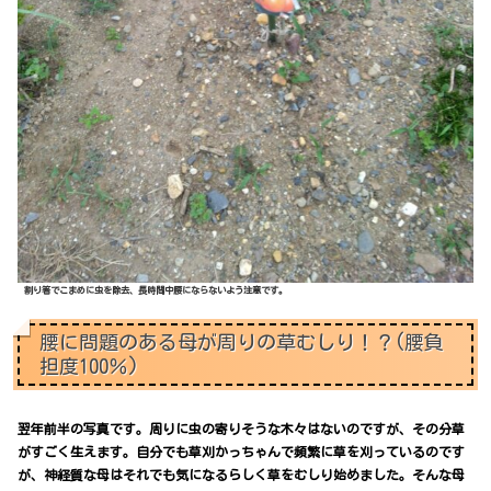
割り箸でこまめに虫を除去、長時間中腰にならないよう注意です。
腰に問題のある母が周りの草むしり！？(腰負
担度100％)
翌年前半の写真です。周りに虫の寄りそうな木々はないのですが、その分草
がすごく生えます。自分でも草刈かっちゃんで頻繁に草を刈っているのです
が、神経質な母はそれでも気になるらしく草をむしり始めました。そんな母