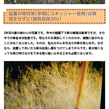
猛暑の草対策(早朝にスキッジャー使用)は無
理をせずに(腰負担度20％)
2年目の夏の終わりの写真です。昨今の酷暑下で草の繁殖は異常ですが、その
中での草抜きは危険です。母もそれを承知してくれたのか、頻繁に抜かれる
ことはなくなりました。その分、私もみかんを守るため草を取ります。なぜ
なら、放置しておいたら草は成長し種をつけてしまうからです。草が無くな
っても再び伸びるのをできる限り食い止める工夫も必要になります。