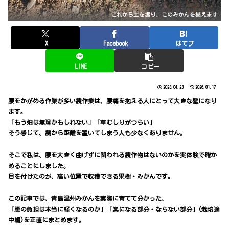
これから土を掘り、このみかんを植えます
X
Facebook
はてブ
LINE
コピー
2023.04.23
2026.01.17
腰をかがめる作業が多い農作業は、腰痛を抱える人にとって大きな壁になり
ます。
「もう畑は無理かもしれない」「草むしりがつらい」
そう感じて、農から距離を置いてしまう人も少なくありません。
そこで私は、
腰を大きく曲げずに関われる農作物はないのか
を実体験で確か
めることにしました。
目を付けたのが、
高い位置で収穫できる果樹・みかん
です。
この記事では、青島温州みかんを実際に育てて分かった、
「腰の負担は本当に軽くなるのか」「楽になる部分・ならない部分」(栽培途
中編)を正直にまとめます。