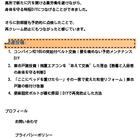
高所で新たに穴を開ける重労働を避けながら、
身体を守る時短DIYにつなげることができました。
さらに別部屋も予防的に点検したことで、
再クレーム防止にもつながったと感じています。
関連投稿:
コンバインR216Sの突起付ベルト交換｜腰を痛めない予防メンテナンス
DIY
築古戸建投資｜残置エアコンを“あえて交換”した理由【酷暑と入居者
の身体を守る判断】
「ここにベッドを置けたら…」その一言で変えた和室リフォーム｜築古
戸建の客付け改善
便座固定ボルトが緩む原因｜DIYで再発防止した方法
プロフィール
お問い合わせ
プライバシーポリシー