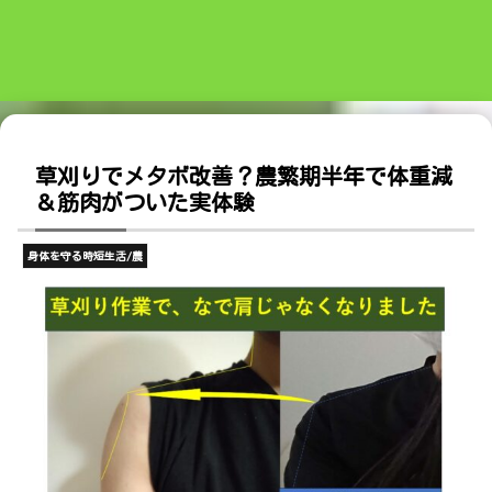
草刈りでメタボ改善？農繁期半年で体重減
＆筋肉がついた実体験
身体を守る時短生活/農