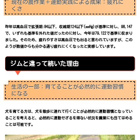
現在の農作業＋運動実践による成果：疲れに
くさ
昨年は高血圧で拡張期:84以下，収縮期124以下(㎜Hg)が基準に対し、98,147
で、いずれも基準を外れた値だったのに対し、今年は79,122で基準に収まり
ました。そのため、疲れやすさは高血圧でも出ると言われていますが、この
ようが数値からも分かる通り疲れにくくなったと実感しています。
ジムと違って続いた理由
生活の一部：育てることが必然的に運動習慣
になる
犬を育てる方は、犬を散歩に連れて行くことが必然的に運動習慣となってい
ることを考えると、必然的に運動せざるを得ない状況を農業にも当てはめる
ことは可能です。