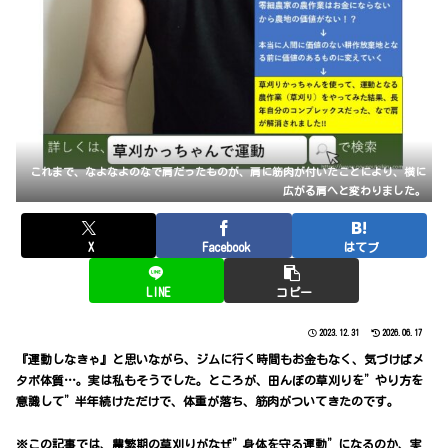
これまで、なよなよのなで肩だったものが、肩に筋肉が付いたことにより、横に
広がる肩へと変わりました。
X
Facebook
はてブ
LINE
コピー
2023.12.31
2026.06.17
『運動しなきゃ』と思いながら、ジムに行く時間もお金もなく、気づけばメ
タボ体質…。実は私もそうでした。ところが、田んぼの草刈りを”やり方を
意識して”半年続けただけで、体重が落ち、筋肉がついてきたのです。
※この記事では、農繁期の草刈りがなぜ”身体を守る運動”になるのか、実