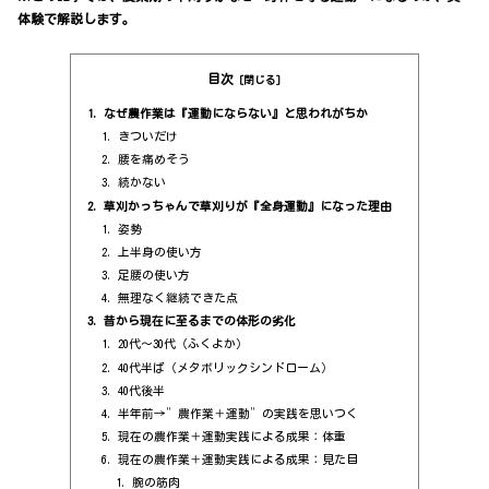
体験で解説します。
目次
なぜ農作業は『運動にならない』と思われがちか
きついだけ
腰を痛めそう
続かない
草刈かっちゃんで草刈りが『全身運動』になった理由
姿勢
上半身の使い方
足腰の使い方
無理なく継続できた点
昔から現在に至るまでの体形の劣化
20代～30代（ふくよか）
40代半ば（メタボリックシンドローム）
40代後半
半年前→”農作業＋運動”の実践を思いつく
現在の農作業＋運動実践による成果：体重
現在の農作業＋運動実践による成果：見た目
腕の筋肉