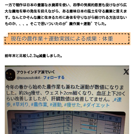
一方で稲作は日本の豊富な水資源を使い、四季の気候的恩恵も受けながら広
大な農地を草の発生を抑えながら、ある意味日本の風土を守る農業と言えま
す。なんとかそんな農と生きるために身体を守りながら続けれる方法はない
ものか、、、。そこで思いついたのが”農作業＋運動”でした。
現在の農作業＋運動実践による成果：体重
前年末と比較し2.2㎏減量しました。