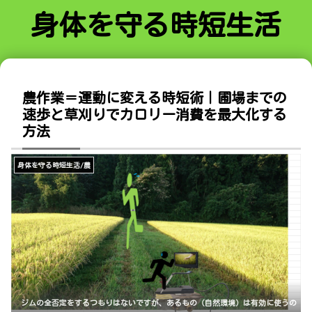
身体を守る時短生活
農作業＝運動に変える時短術｜圃場までの
速歩と草刈りでカロリー消費を最大化する
方法
身体を守る時短生活/農
ジムの全否定をするつもりはないですが、あるもの（自然環境）は有効に使うの