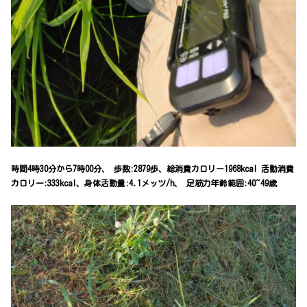
時間4時30分から7時00分、 歩数:2879歩、総消費カロリー1968kcal 活動消費
カロリー:333kcal、身体活動量:4.1メッツ/h、 足筋力年齢範囲:40~49歳