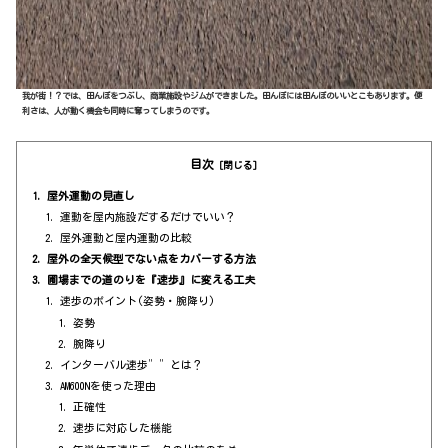
我が街！？では、田んぼをつぶし、商業施設やジムができました。田んぼには田んぼのいいとこもあります。便
利さは、人が動く機会も同時に奪ってしまうのです。
目次
屋外運動の見直し
運動を屋内施設だするだけでいい？
屋外運動と屋内運動の比較
屋外の全天候型でない点をカバーする方法
圃場までの道のりを『速歩』に変える工夫
速歩のポイント(姿勢・腕降り)
姿勢
腕降り
インターバル速歩””とは？
AM600Nを使った理由
正確性
速歩に対応した機能