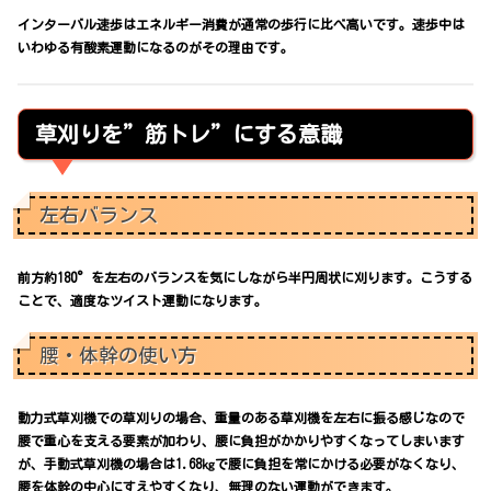
インターバル速歩はエネルギー消費が通常の歩行に比べ高いです。速歩中は
いわゆる有酸素運動になるのがその理由です。
草刈りを”筋トレ”にする意識
左右バランス
前方約180°を左右のバランスを気にしながら半円周状に刈ります。こうする
ことで、適度なツイスト運動になります。
腰・体幹の使い方
動力式草刈機での草刈りの場合、重量のある草刈機を左右に振る感じなので
腰で重心を支える要素が加わり、腰に負担がかかりやすくなってしまいます
が、手動式草刈機の場合は1.68㎏で腰に負担を常にかける必要がなくなり、
腰を体幹の中心にすえやすくなり、無理のない運動ができます。