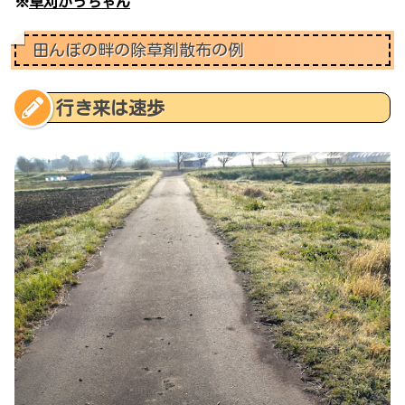
※
草刈かっちゃん
田んぼの畔の除草剤散布の例
行き来は速歩