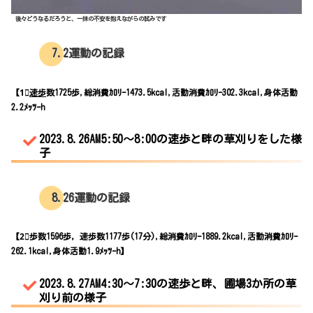
後々どうなるだろうと、一抹の不安を抱えながらの試みです
7.2運動の記録
【1⃣
速歩
数1725歩,総消費ｶﾛﾘｰ1473.5kcal,活動消費ｶﾛﾘｰ302.3kcal,身体活動
2.2ﾒｯﾂｰh
2023.8.26AM5:50～8:00の速歩と畔の草刈りをした様
子
8.26運動の記録
【2⃣歩数1596歩，速歩数1177歩(17分),総消費ｶﾛﾘｰ1889.2kcal,活動消費ｶﾛﾘｰ
262.1kcal,身体活動1.9ﾒｯﾂｰh】
2023.8.27AM4:30～7:30の速歩と畔、圃場3か所の草
刈り前の様子