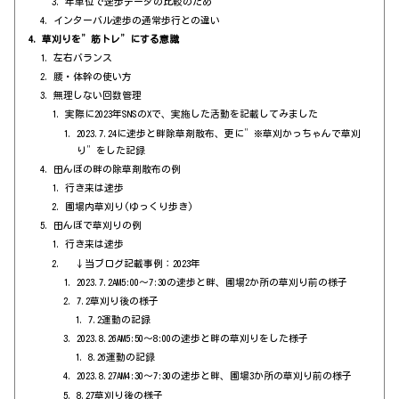
年単位で速歩データの比較のため
インターバル速歩の通常歩行との違い
草刈りを”筋トレ”にする意識
左右バランス
腰・体幹の使い方
無理しない回数管理
実際に2023年SNSのXで、実施した活動を記載してみました
2023.7.24に速歩と畔除草剤散布、更に”※草刈かっちゃんで草刈
り”をした記録
田んぼの畔の除草剤散布の例
行き来は速歩
圃場内草刈り(ゆっくり歩き)
田んぼで草刈りの例
行き来は速歩
↓当ブログ記載事例：2023年
2023.7.2AM5:00～7:30の速歩と畔、圃場2か所の草刈り前の様子
7.2草刈り後の様子
7.2運動の記録
2023.8.26AM5:50～8:00の速歩と畔の草刈りをした様子
8.26運動の記録
2023.8.27AM4:30～7:30の速歩と畔、圃場3か所の草刈り前の様子
8.27草刈り後の様子