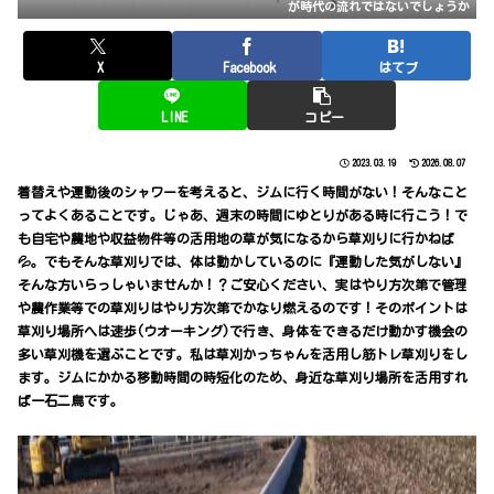
が時代の流れではないでしょうか
X
Facebook
はてブ
LINE
コピー
2023.03.19
2026.08.07
着替えや運動後のシャワーを考えると、ジムに行く時間がない！そんなこと
ってよくあることです。じゃあ、週末の時間にゆとりがある時に行こう！で
も自宅や農地や収益物件等の活用地の草が気になるから草刈りに行かねば
💦。でもそんな草刈りでは、体は動かしているのに『運動した気がしない』
そんな方いらっしゃいませんか！？ご安心ください、実はやり方次第で管理
や農作業等での草刈りはやり方次第でかなり燃えるのです！そのポイントは
草刈り場所へは速歩(ウオーキング)で行き、身体をできるだけ動かす機会の
多い草刈機を選ぶことです。私は草刈かっちゃんを活用し筋トレ草刈りをし
ます。ジムにかかる移動時間の時短化のため、身近な草刈り場所を活用すれ
ば一石二鳥です。