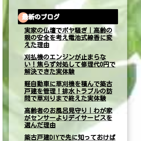
最新のブログ
実家の仏壇でボヤ騒ぎ｜高齢の
親の安全を考え電池式線香に変
えた理由
刈払機のエンジンが止まらな
い！焦らず対処して修理代0円で
解決できた実体験
軽自動車に草刈機を積んで築古
戸建を管理！排水トラブルの訪
問で草刈りまで終えた実体験
高齢者のお風呂見守り｜わが家
がセンサーよりデイサービスを
選んだ理由
築古戸建DIYで先に知っておけば